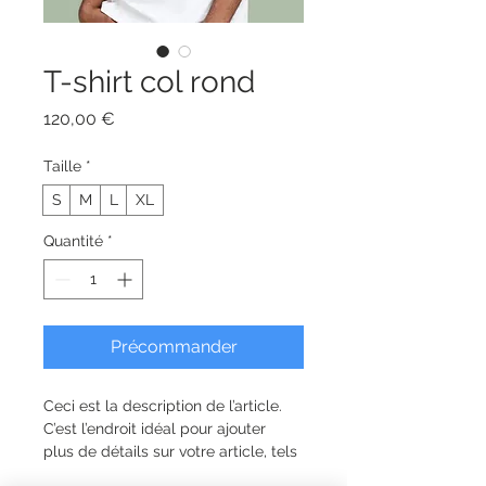
T-shirt col rond
Prix
120,00 €
Taille
*
S
M
L
XL
Quantité
*
Précommander
Ceci est la description de l’article. 
C’est l’endroit idéal pour ajouter 
plus de détails sur votre article, tels 
que la taille, la matière, les conseils 